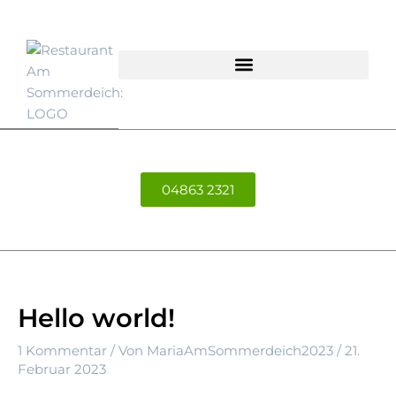
Zum
Inhalt
springen
04863 2321
Hello world!
1 Kommentar
/ Von
MariaAmSommerdeich2023
/
21.
Februar 2023